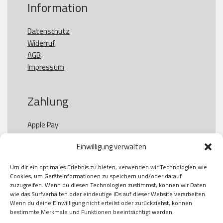
Information
Datenschutz
Widerruf
AGB
Impressum
Zahlung
Apple Pay

Paypal

Einwilligung verwalten
GooglePay

Visa

Um dir ein optimales Erlebnis zu bieten, verwenden wir Technologien wie
Kauf auf Rechung

Cookies, um Geräteinformationen zu speichern und/oder darauf
Klarna

zuzugreifen. Wenn du diesen Technologien zustimmst, können wir Daten
wie das Surfverhalten oder eindeutige IDs auf dieser Website verarbeiten.
American Express

Wenn du deine Einwilligung nicht erteilst oder zurückziehst, können
bestimmte Merkmale und Funktionen beeinträchtigt werden.