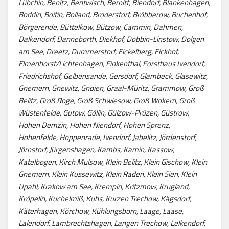
Lübchin, Benitz, Bentwisch, Bernitt, Biendorf, Blankenhagen,
Boddin, Boitin, Bolland, Broderstorf, Bröbberow, Buchenhof,
Börgerende, Büttelkow, Bützow, Cammin, Dahmen,
Dalkendorf, Danneborth, Diekhof, Dobbin-Linstow, Dolgen
am See, Dreetz, Dummerstorf, Eickelberg, Eickhof,
Elmenhorst/Lichtenhagen, Finkenthal, Forsthaus Ivendorf,
Friedrichshof, Gelbensande, Gersdorf, Glambeck, Glasewitz,
Gnemern, Gnewitz, Gnoien, Graal-Müritz, Grammow, Groß
Belitz, Groß Roge, Groß Schwiesow, Groß Wokern, Groß
Wüstenfelde, Gutow, Göllin, Gülzow-Prüzen, Güstrow,
Hohen Demzin, Hohen Niendorf, Hohen Sprenz,
Hohenfelde, Hoppenrade, Ivendorf, Jabelitz, Jördenstorf,
Jörnstorf, Jürgenshagen, Kambs, Kamin, Kassow,
Katelbogen, Kirch Mulsow, Klein Belitz, Klein Gischow, Klein
Gnemern, Klein Kussewitz, Klein Raden, Klein Sien, Klein
Upahl, Krakow am See, Krempin, Kritzmow, Krugland,
Kröpelin, Kuchelmiß, Kuhs, Kurzen Trechow, Kägsdorf,
Käterhagen, Körchow, Kühlungsborn, Laage, Laase,
Lalendorf, Lambrechtshagen, Langen Trechow, Lelkendorf,