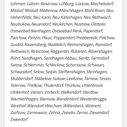
Lohmen, Lübzin-Rosenow, Lühburg, Lüssow, Mechelsdorf,
Mistorf, Moisall, Moltenow, Mönchhagen, Mühl Rosin, Neu
Hohenfelde, Neu Karin, Neu Käterhagen, Neu Rethwisch,
Neubukow, Neuendorf, Neukirchen, Nustrow, Oettelin,
Ostseebad Nienhagen, Ostseebad Rerik, Papendorf,
Parchow, Penzin, Plaaz, Poppendorf, Prebberede, Pölchow,
Qualitz, Ravensberg, Reddelich, Reimershagen, Reinstorf,
Rethwisch, Retschow, Roggentin, Rukieten, Rövershagen,
Rühn, Sandhagen, Sandhagen Abbau, Sanitz, Sarmstorf,
Satow, Schlemmin, Schlockow, Schorssow, Schwaan,
Schwasdorf, Selow, Selpin, Steffenshagen, Steinhagen,
Stubbendorf, Stäbelow, Sukow-Levitzow, Tarnow, Tessin,
Teterow, Thelkow, Thulendorf, Thürkow, Uhlenbrook,
Ulrikenhof, Viezen, Vorbeck, Walkendorf, Wardow,
Warnkenhagen, Warnow, Wendelstorf, Westenbrügge,
Westhof, Wiendorf, Wischuer, Wittenbeck, Wokrent,
Zarfzow, Zarnewanz, Zehna, Zepelin, Zernin, Ziesendorf,
Zweedorf