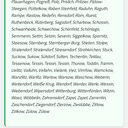
Plauerhagen, Pogreß, Polz, Prislich, Pritzier, Pätow-
Steegen, Püttelkow, Raben Steinfeld, Raduhn, Raguth,
Rampe, Rastow, Redefin, Rensdorf, Rom, Ruest,
Ruthenbeck, Rüterberg, Sagsdorf, Scharbow, Schossin,
Schwanheide, Schwechow, Schönfeld, Schönlage,
Semmerin, Settin, Setzin, Severin, Siggelkow, Spornitz,
Steesow, Sternberg, Sternberger Burg, Stieten, Stolpe,
Stralendorf, Stralendorf, Stresendorf, Strohkirchen, Stuck,
Suckow, Sukow, Sülstorf, Sülten, Techentin, Teldau,
Tessenow, Tessin, Tessin, Tessin, Thurow, Toddin, Tramm,
Uelitz, Valluhn, Vellahn, Vielank, Viez, Vimfow, Wamckow,
Wanzlitz, Warlitz, Warlow, Warsow, Waschow, Weberin,
Weitendorf, Weiße Krug, Wendorf, Werder, Werle, Wessin,
Wiebendorf, Wipersdorf, Wittenburg, Wittenförden, Witzin,
Woez, Wöbbelin, Zahrensdorf, Zapel, Zapel, Zarrentin,
Zaschendorf, Ziegendorf, Zierzow, Zieslübbe, Zittow,
Zölkow, Zülow, Zülow