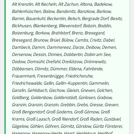
Alt Krenzlin, Alt Necheln, Alt Zachun, Altona, Badekow,
Bahlenhüschen, Balow, Bandenitz, Banzkow, Barkow,
Barnin, Bauerkuhl, Beckentin, Belsch, Bergrade Dorf, Besitz,
Bickhusen, Blankenberg, Blievenstorf, Bobzin, Boddin,
Boizenburg, Borkow, Brahlstorf, Brenz, Bresegard,
Bresegard, Brunow, Brüel, Bülow, Cambs, Crivitz, Dabel,
Dambeck, Damm, Dammereez, Darze, Deibow, Demen,
Dersenow, Dessin, Dinnies, Dobbertin, Dobin am See,
Dodow, Domsühl, Drefahl, Dreilützow, Drönnewitz,
Döbbersen, Dömitz, Dümmer, Eldena, Fahrbinde,
Frauenmark, Fresenbrügge, Friedrichsruhe,
Friedrichswalde, Gallin, Gallin-Kuppentin, Gammelin,
Ganzlin, Gehlsbach, Gischow, Glaisin, Gneven, Golchen,
Goldberg, Goldenbow, Goldenstädt, Gorlosen, Grabow,
Granzin, Granzin, Granzin, Grebbin, Grebs, Gresse, Greven,
Groß Bengerstorf, Groß Godems, Groß Görnow, Groß
Krams, Groß Laasch, Groß Niendorf, Groß Raden, Gustävel,
Gägelow, Göhlen, Göhren, Görnitz, Görslow, Güritz Försterei,
Hagenow, Hagenow Heide, Harst, Heidekrug, Heidhof,