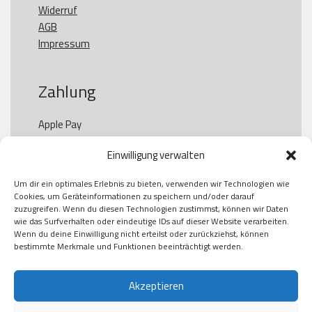
Widerruf
AGB
Impressum
Zahlung
Apple Pay

Paypal

Einwilligung verwalten
GooglePay

Visa

Um dir ein optimales Erlebnis zu bieten, verwenden wir Technologien wie
Kauf auf Rechung

Cookies, um Geräteinformationen zu speichern und/oder darauf
Klarna

zuzugreifen. Wenn du diesen Technologien zustimmst, können wir Daten
wie das Surfverhalten oder eindeutige IDs auf dieser Website verarbeiten.
American Express

Wenn du deine Einwilligung nicht erteilst oder zurückziehst, können
bestimmte Merkmale und Funktionen beeinträchtigt werden.
Versand
Akzeptieren