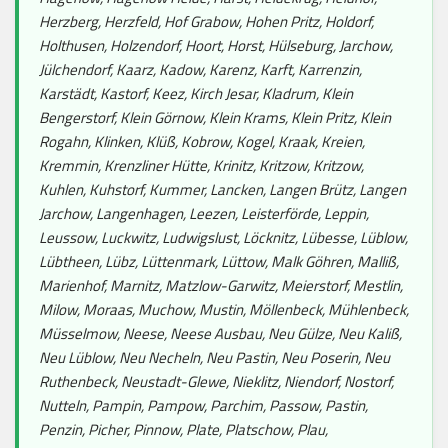
Herzberg, Herzfeld, Hof Grabow, Hohen Pritz, Holdorf,
Holthusen, Holzendorf, Hoort, Horst, Hülseburg, Jarchow,
Jülchendorf, Kaarz, Kadow, Karenz, Karft, Karrenzin,
Karstädt, Kastorf, Keez, Kirch Jesar, Kladrum, Klein
Bengerstorf, Klein Görnow, Klein Krams, Klein Pritz, Klein
Rogahn, Klinken, Klüß, Kobrow, Kogel, Kraak, Kreien,
Kremmin, Krenzliner Hütte, Krinitz, Kritzow, Kritzow,
Kuhlen, Kuhstorf, Kummer, Lancken, Langen Brütz, Langen
Jarchow, Langenhagen, Leezen, Leisterförde, Leppin,
Leussow, Luckwitz, Ludwigslust, Löcknitz, Lübesse, Lüblow,
Lübtheen, Lübz, Lüttenmark, Lüttow, Malk Göhren, Malliß,
Marienhof, Marnitz, Matzlow-Garwitz, Meierstorf, Mestlin,
Milow, Moraas, Muchow, Mustin, Möllenbeck, Mühlenbeck,
Müsselmow, Neese, Neese Ausbau, Neu Gülze, Neu Kaliß,
Neu Lüblow, Neu Necheln, Neu Pastin, Neu Poserin, Neu
Ruthenbeck, Neustadt-Glewe, Nieklitz, Niendorf, Nostorf,
Nutteln, Pampin, Pampow, Parchim, Passow, Pastin,
Penzin, Picher, Pinnow, Plate, Platschow, Plau,