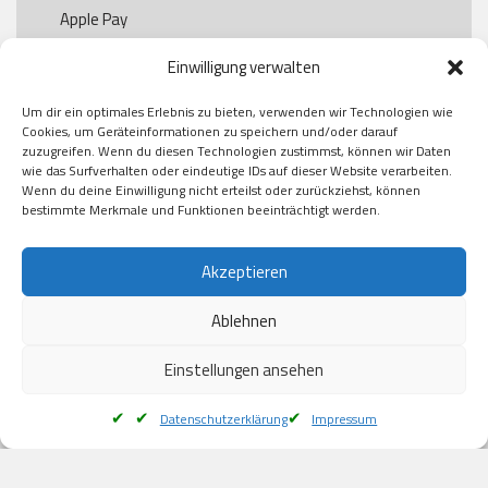
Apple Pay

Paypal

Einwilligung verwalten
GooglePay

Visa

Um dir ein optimales Erlebnis zu bieten, verwenden wir Technologien wie
Kauf auf Rechung

Cookies, um Geräteinformationen zu speichern und/oder darauf
Klarna

zuzugreifen. Wenn du diesen Technologien zustimmst, können wir Daten
wie das Surfverhalten oder eindeutige IDs auf dieser Website verarbeiten.
American Express

Wenn du deine Einwilligung nicht erteilst oder zurückziehst, können
bestimmte Merkmale und Funktionen beeinträchtigt werden.
Versand
Akzeptieren
Ablehnen
DHL

Klimaneutral
Einstellungen ansehen
Datenschutzerklärung
Impressum