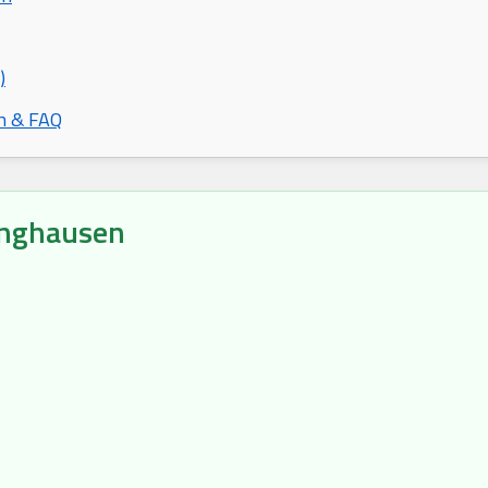
)
n & FAQ
inghausen