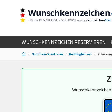
Wunschkennzeichen
.
FREIER KFZ-ZULASSUNGSSERVICE
Kennzeichen
Star
made by
WUNSCHKENNZEICHEN RESERVIEREN
/
Nordrhein-Westfalen
/
Recklinghausen
/
Zulassun
Zum
Z
Inhalt
springen
Wunschkennzeichen CA