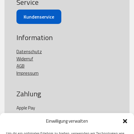
Service
Kundenservice
Information
Datenschutz
Widerruf
AGB
Impressum
Zahlung
Apple Pay

Paypal

Einwilligung verwalten
GooglePay

Visa

Um dir ein optimales Erlebnis zu bieten, verwenden wir Technologien wie