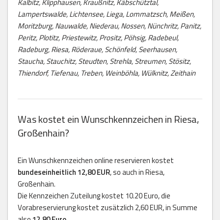
Kalbitz, Klipphausen, Kraußnitz, Käbschütztal,
Lampertswalde, Lichtensee, Liega, Lommatzsch, Meißen,
Moritzburg, Nauwalde, Niederau, Nossen, Nünchritz, Panitz,
Peritz, Plotitz, Priestewitz, Prositz, Pöhsig, Radebeul,
Radeburg, Riesa, Röderaue, Schönfeld, Seerhausen,
Staucha, Stauchitz, Steudten, Strehla, Streumen, Stösitz,
Thiendorf, Tiefenau, Treben, Weinböhla, Wülknitz, Zeithain
Was kostet ein Wunschkennzeichen in Riesa,
Großenhain?
Ein Wunschkennzeichen online reservieren kostet
bundeseinheitlich 12,80 EUR
, so auch in Riesa,
Großenhain.
Die Kennzeichen Zuteilung kostet 10.20 Euro, die
Vorabreservierung kostet zusätzlich 2,60 EUR, in Summe
also
12,80 Euro
.