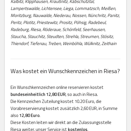
Kalbitz, Klipphausen, Kraußnitz, Käbschütztal,
Lampertswalde, Lichtensee, Liega, Lommatzsch, Meißen,
Moritzburg, Nauwalde, Niederau, Nossen, Nünchritz, Panitz,
Peritz, Plotitz, Priestewitz, Prositz, Pöhsig, Radebeul,
Radeburg, Riesa, Röderaue, Schönfeld, Seerhausen,
Staucha, Stauchitz, Steudten, Strehla, Streumen, Stösitz,
Thiendorf, Tiefenau, Treben, Weinböhla, Wülknitz, Zeithain
Was kostet ein Wunschkennzeichen in Riesa?
Ein Wunschkennzeichen online reservieren kostet
bundeseinheitlich 12,80 EUR
, so auch in Riesa.
Die Kennzeichen Zuteilung kostet 10.20 Euro, die
Vorabreservierung kostet zusätzlich 2,60 EUR, in Summe
also
12,80 Euro
.
Diese Kosten leiten wir direkt an die Zulassungsstelle
Riesa weiter, unser Service ist
kostenlos
.