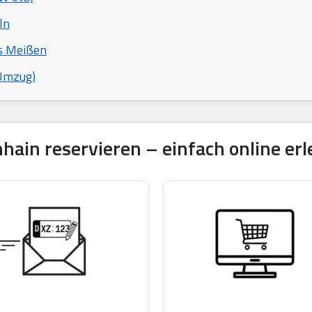
ln
is Meißen
 Umzug)
in reservieren – einfach online erl