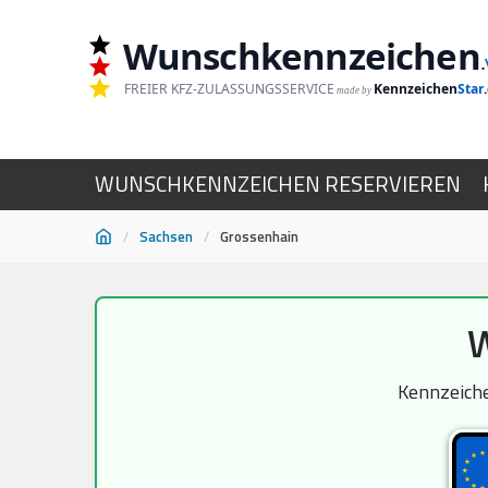
Wunschkennzeichen
.
FREIER KFZ-ZULASSUNGSSERVICE
Kennzeichen
Star
made by
WUNSCHKENNZEICHEN RESERVIEREN
/
Sachsen
/
Grossenhain
Zum
W
Inhalt
springen
Kennzeiche