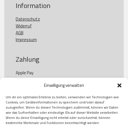
Information
Datenschutz
Widerruf
AGB
Impressum
Zahlung
Apple Pay

Paypal

Einwilligung verwalten
GooglePay

Visa

Um dir ein optimales Erlebnis zu bieten, verwenden wir Technologien wie
Kauf auf Rechung

Cookies, um Geräteinformationen zu speichern und/oder darauf
Klarna

zuzugreifen. Wenn du diesen Technologien zustimmst, können wir Daten
wie das Surfverhalten oder eindeutige IDs auf dieser Website verarbeiten.
American Express

Wenn du deine Einwilligung nicht erteilst oder zurückziehst, können
bestimmte Merkmale und Funktionen beeinträchtigt werden.