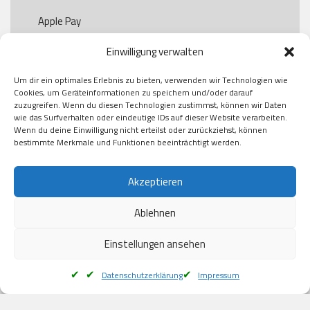
Apple Pay

Paypal

Einwilligung verwalten
GooglePay

Visa

Um dir ein optimales Erlebnis zu bieten, verwenden wir Technologien wie
Kauf auf Rechung

Cookies, um Geräteinformationen zu speichern und/oder darauf
Klarna

zuzugreifen. Wenn du diesen Technologien zustimmst, können wir Daten
wie das Surfverhalten oder eindeutige IDs auf dieser Website verarbeiten.
American Express

Wenn du deine Einwilligung nicht erteilst oder zurückziehst, können
bestimmte Merkmale und Funktionen beeinträchtigt werden.
Versand
Akzeptieren
Ablehnen
DHL

Klimaneutral
Einstellungen ansehen
Datenschutzerklärung
Impressum