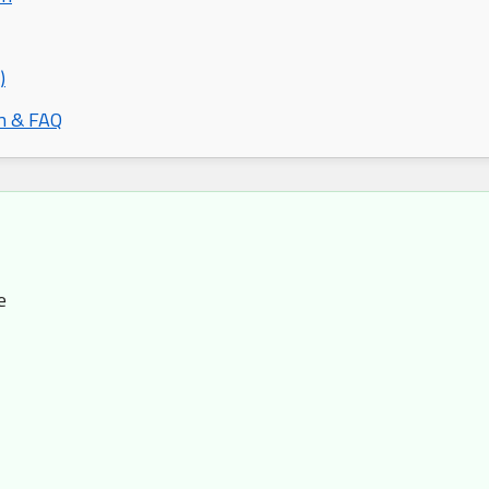
)
n & FAQ
e