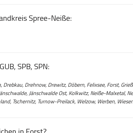
Landkreis Spree-Neiße:
 GUB, SPB, SPN:
, Drebkau, Drehnow, Drewitz, Döbern, Felixsee, Forst, Gri
Jänschwalde, Jänschwalde Ost, Kolkwitz, Neiße-Malxetal, 
land, Tschernitz, Turnow-Preilack, Welzow, Werben, Wiese
chen in Forst?