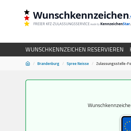
Wunschkennzeichen
.
FREIER KFZ-ZULASSUNGSSERVICE
Kennzeichen
Star
made by
WUNSCHKENNZEICHEN RESERVIEREN
/
Brandenburg
/
Spree Neisse
/
Zulassungsstelle-F
Zum
Inhalt
springen
Wunschkennzeichen 