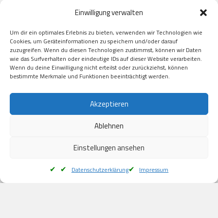
Paypal

Einwilligung verwalten
GooglePay

Visa

Um dir ein optimales Erlebnis zu bieten, verwenden wir Technologien wie
Kauf auf Rechung

Cookies, um Geräteinformationen zu speichern und/oder darauf
Klarna

zuzugreifen. Wenn du diesen Technologien zustimmst, können wir Daten
wie das Surfverhalten oder eindeutige IDs auf dieser Website verarbeiten.
American Express

Wenn du deine Einwilligung nicht erteilst oder zurückziehst, können
bestimmte Merkmale und Funktionen beeinträchtigt werden.
Versand
Akzeptieren
Ablehnen
DHL

Klimaneutral
Einstellungen ansehen
Datenschutzerklärung
Impressum