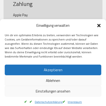
Zahlung
Apple Pay

Paypal

Einwilligung verwalten
GooglePay

Visa

Um dir ein optimales Erlebnis zu bieten, verwenden wir Technologien wie
Kauf auf Rechung

Cookies, um Geräteinformationen zu speichern und/oder darauf
Klarna

zuzugreifen. Wenn du diesen Technologien zustimmst, können wir Daten
wie das Surfverhalten oder eindeutige IDs auf dieser Website verarbeiten.
American Express

Wenn du deine Einwilligung nicht erteilst oder zurückziehst, können
bestimmte Merkmale und Funktionen beeinträchtigt werden.
Versand
Akzeptieren
Ablehnen
DHL

Klimaneutral
Einstellungen ansehen
Datenschutzerklärung
Impressum