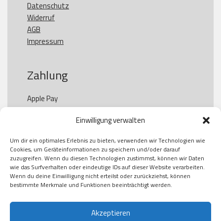
Datenschutz
Widerruf
AGB
Impressum
Zahlung
Apple Pay

Paypal

Einwilligung verwalten
GooglePay

Visa

Um dir ein optimales Erlebnis zu bieten, verwenden wir Technologien wie
Kauf auf Rechung

Cookies, um Geräteinformationen zu speichern und/oder darauf
Klarna

zuzugreifen. Wenn du diesen Technologien zustimmst, können wir Daten
wie das Surfverhalten oder eindeutige IDs auf dieser Website verarbeiten.
American Express

Wenn du deine Einwilligung nicht erteilst oder zurückziehst, können
bestimmte Merkmale und Funktionen beeinträchtigt werden.
Versand
Akzeptieren