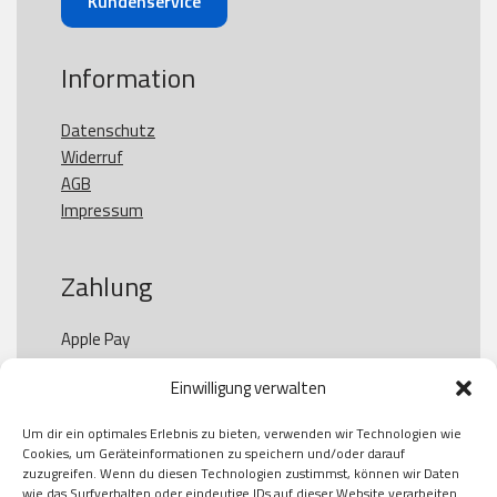
Kundenservice
Information
Datenschutz
Widerruf
AGB
Impressum
Zahlung
Apple Pay

Paypal

Einwilligung verwalten
GooglePay

Visa

Um dir ein optimales Erlebnis zu bieten, verwenden wir Technologien wie
Kauf auf Rechung

Cookies, um Geräteinformationen zu speichern und/oder darauf
Klarna

zuzugreifen. Wenn du diesen Technologien zustimmst, können wir Daten
wie das Surfverhalten oder eindeutige IDs auf dieser Website verarbeiten.