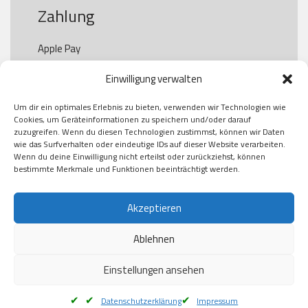
Zahlung
Apple Pay

Paypal

Einwilligung verwalten
GooglePay

Visa

Um dir ein optimales Erlebnis zu bieten, verwenden wir Technologien wie
Kauf auf Rechung

Cookies, um Geräteinformationen zu speichern und/oder darauf
Klarna

zuzugreifen. Wenn du diesen Technologien zustimmst, können wir Daten
wie das Surfverhalten oder eindeutige IDs auf dieser Website verarbeiten.
American Express

Wenn du deine Einwilligung nicht erteilst oder zurückziehst, können
bestimmte Merkmale und Funktionen beeinträchtigt werden.
Versand
Akzeptieren
Ablehnen
DHL

Klimaneutral
Einstellungen ansehen
Datenschutzerklärung
Impressum