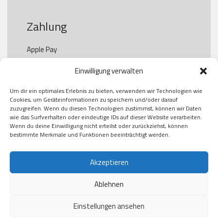
Zahlung
Apple Pay

Paypal

Einwilligung verwalten
GooglePay

Visa

Um dir ein optimales Erlebnis zu bieten, verwenden wir Technologien wie
Kauf auf Rechung

Cookies, um Geräteinformationen zu speichern und/oder darauf
Klarna

zuzugreifen. Wenn du diesen Technologien zustimmst, können wir Daten
wie das Surfverhalten oder eindeutige IDs auf dieser Website verarbeiten.
American Express

Wenn du deine Einwilligung nicht erteilst oder zurückziehst, können
bestimmte Merkmale und Funktionen beeinträchtigt werden.
Versand
Akzeptieren
Ablehnen
DHL

Klimaneutral
Einstellungen ansehen