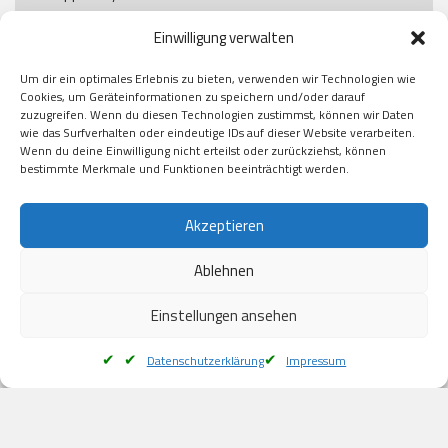
Paypal

Einwilligung verwalten
GooglePay

Visa

Um dir ein optimales Erlebnis zu bieten, verwenden wir Technologien wie
Kauf auf Rechung

Cookies, um Geräteinformationen zu speichern und/oder darauf
Klarna

zuzugreifen. Wenn du diesen Technologien zustimmst, können wir Daten
wie das Surfverhalten oder eindeutige IDs auf dieser Website verarbeiten.
American Express

Wenn du deine Einwilligung nicht erteilst oder zurückziehst, können
bestimmte Merkmale und Funktionen beeinträchtigt werden.
Versand
Akzeptieren
Ablehnen
DHL

Klimaneutral
Einstellungen ansehen
Datenschutzerklärung
Impressum