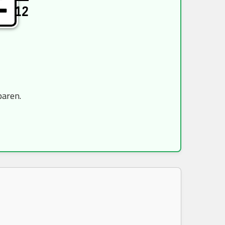
E
12
paren.