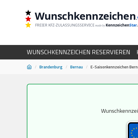
Wunschkennzeichen
.
FREIER KFZ-ZULASSUNGSSERVICE
Kennzeichen
Star
made by
WUNSCHKENNZEICHEN RESERVIEREN
/
Brandenburg
/
Bernau
/
E-Saisonkennzeichen Ber
Zum
Inhalt
springen
Wunschkennzeich