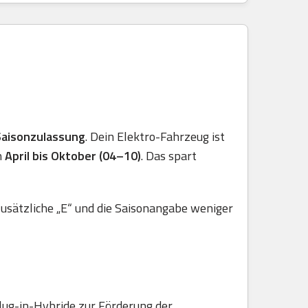
Saisonzulassung
. Dein Elektro-Fahrzeug ist
n
April bis Oktober (04–10)
. Das spart
usätzliche „E“ und die Saisonangabe weniger
lug-in-Hybride zur Förderung der