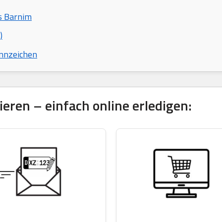
s Barnim
)
nnzeichen
eren – einfach online erledigen: