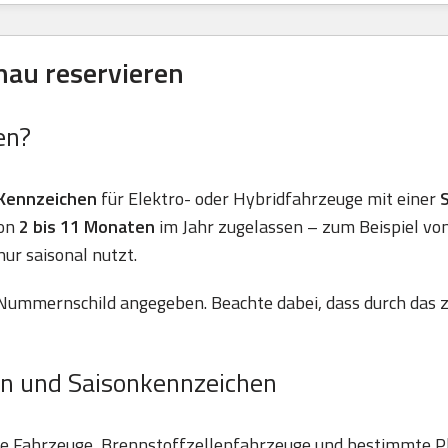
nau reservieren
en?
Kennzeichen
für Elektro- oder Hybridfahrzeuge mit einer
von
2 bis 11 Monaten
im Jahr zugelassen – zum Beispiel vo
nur saisonal nutzt.
Nummernschild angegeben. Beachte dabei, dass durch das z
n und Saisonkennzeichen
he Fahrzeuge, Brennstoffzellenfahrzeuge und bestimmte P