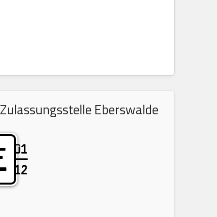
 Zulassungsstelle Eberswalde
01
E
12