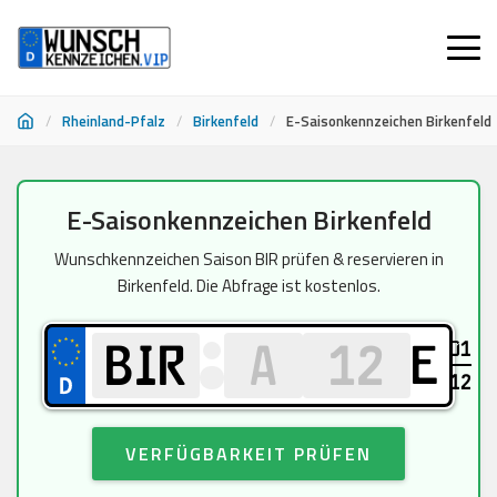
/
Rheinland-Pfalz
/
Birkenfeld
/
E-Saisonkennzeichen Birkenfeld
Zum
E-Saisonkennzeichen Birkenfeld
Inhalt
springen
Wunschkennzeichen Saison BIR prüfen & reservieren in
Birkenfeld. Die Abfrage ist kostenlos.
01
E
12
VERFÜGBARKEIT PRÜFEN