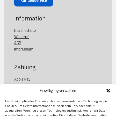
Kundenservice
Information
Datenschutz
Widerruf
AGB
Impressum
Zahlung
Apple Pay

Paypal

Einwilligung verwalten
GooglePay

Visa

Um dir ein optimales Erlebnis zu bieten, verwenden wir Technologien wie
Kauf auf Rechung

Cookies, um Geräteinformationen zu speichern und/oder darauf
Klarna

zuzugreifen. Wenn du diesen Technologien zustimmst, können wir Daten
wie das Surfverhalten oder eindeutige IDs auf dieser Website verarbeiten.