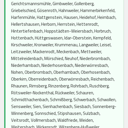
Gerichtsmannsmühle, Gimbweiler, Gollenberg,
Griebelschied, Gösenroth, Hahnweiler, Hammerbirkenfeld,
Harfenmühle, Hattgenstein, Hausen, Heidehof, Heimbach,
Hellertshausen, Herborn, Herrstein, Hettenrodt,
Hintertiefenbach, Hoppstädten-Weiersbach, Horbruch,
Hottenbach, Hüttgeswasen, Idar-Oberstein, Kempfeld,
Kirschweiler, Kronweiler, Krummenau, Langweiler, Leisel,
Leitzweiler, Mackenrodt, Meckenbach, Mettweiler,
Mittelreidenbach, Mörschied, Neuhof, Niederbrombach,
Niederhambach, Niederhosenbach, Niederwörresbach,
Nohen, Oberbrombach, Oberhambach, Oberhosenbach,
Oberkirn, Oberreidenbach, Oberwörresbach, Reichenbach,
Rhaunen, Rimsberg, Rinzenberg, Rohrbach, Ruschberg,
Rötsweiler-Nockenthal, Rückweiler, Schauren,
Schmidthachenbach, Schmißberg, Schwerbach, Schwollen,
Sensweiler, Sien, Sienhachenbach, Siesbach, Sonnenberg-
Winnenberg, Sonnschied, Stipshausen, Sulzbach,
Veitsrodt, Vollmersbach, Waldfriede, Weiden,
Weitersbach, Wickenrodt, Wilzenberg-Hußweiler,