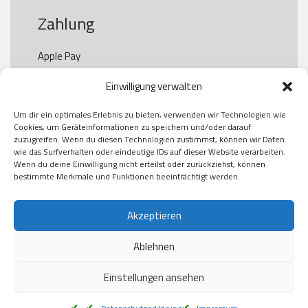
Zahlung
Apple Pay

Paypal

Einwilligung verwalten
GooglePay

Visa

Um dir ein optimales Erlebnis zu bieten, verwenden wir Technologien wie
Kauf auf Rechung

Cookies, um Geräteinformationen zu speichern und/oder darauf
Klarna

zuzugreifen. Wenn du diesen Technologien zustimmst, können wir Daten
wie das Surfverhalten oder eindeutige IDs auf dieser Website verarbeiten.
American Express

Wenn du deine Einwilligung nicht erteilst oder zurückziehst, können
bestimmte Merkmale und Funktionen beeinträchtigt werden.
Versand
Akzeptieren
Ablehnen
DHL

Klimaneutral
Einstellungen ansehen