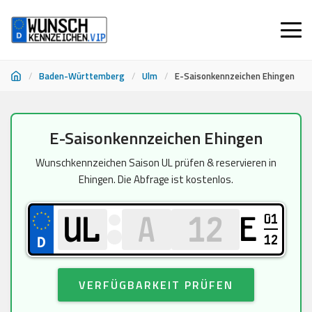
/
Baden-Württemberg
/
Ulm
/
E-Saisonkennzeichen Ehingen
Zum
E-Saisonkennzeichen Ehingen
Inhalt
springen
Wunschkennzeichen Saison UL prüfen & reservieren in
Ehingen. Die Abfrage ist kostenlos.
01
E
12
VERFÜGBARKEIT PRÜFEN