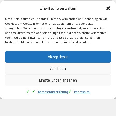
Paypal

Einwilligung verwalten
GooglePay

Visa

Um dir ein optimales Erlebnis zu bieten, verwenden wir Technologien wie
Kauf auf Rechung

Cookies, um Geräteinformationen zu speichern und/oder darauf
Klarna

zuzugreifen. Wenn du diesen Technologien zustimmst, können wir Daten
wie das Surfverhalten oder eindeutige IDs auf dieser Website verarbeiten.
American Express

Wenn du deine Einwilligung nicht erteilst oder zurückziehst, können
bestimmte Merkmale und Funktionen beeinträchtigt werden.
Versand
Akzeptieren
Ablehnen
DHL

Klimaneutral
Einstellungen ansehen
Datenschutzerklärung
Impressum