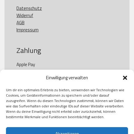
Datenschutz
Widerruf
AGB
Impressum
Zahlung
Apple Pay

Paypal

Einwilligung verwalten
GooglePay

Visa

Um dir ein optimales Erlebnis zu bieten, verwenden wir Technologien wie
Kauf auf Rechung

Cookies, um Geräteinformationen zu speichern und/oder darauf
Klarna

zuzugreifen. Wenn du diesen Technologien zustimmst, können wir Daten
wie das Surfverhalten oder eindeutige IDs auf dieser Website verarbeiten.
American Express

Wenn du deine Einwilligung nicht erteilst oder zurückziehst, können
bestimmte Merkmale und Funktionen beeinträchtigt werden.
Akzeptieren