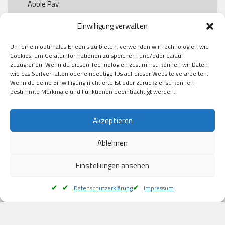
Apple Pay

Paypal

Einwilligung verwalten
GooglePay

Visa

Um dir ein optimales Erlebnis zu bieten, verwenden wir Technologien wie
Kauf auf Rechung

Cookies, um Geräteinformationen zu speichern und/oder darauf
Klarna

zuzugreifen. Wenn du diesen Technologien zustimmst, können wir Daten
wie das Surfverhalten oder eindeutige IDs auf dieser Website verarbeiten.
American Express

Wenn du deine Einwilligung nicht erteilst oder zurückziehst, können
bestimmte Merkmale und Funktionen beeinträchtigt werden.
Versand
Akzeptieren
Ablehnen
DHL

Klimaneutral
Einstellungen ansehen
Datenschutzerklärung
Impressum