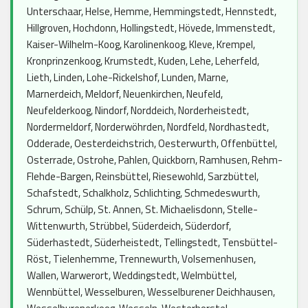
Unterschaar, Helse, Hemme, Hemmingstedt, Hennstedt,
Hillgroven, Hochdonn, Hollingstedt, Hövede, Immenstedt,
Kaiser-Wilhelm-Koog, Karolinenkoog, Kleve, Krempel,
Kronprinzenkoog, Krumstedt, Kuden, Lehe, Leherfeld,
Lieth, Linden, Lohe-Rickelshof, Lunden, Marne,
Marnerdeich, Meldorf, Neuenkirchen, Neufeld,
Neufelderkoog, Nindorf, Norddeich, Norderheistedt,
Nordermeldorf, Norderwöhrden, Nordfeld, Nordhastedt,
Odderade, Oesterdeichstrich, Oesterwurth, Offenbüttel,
Osterrade, Ostrohe, Pahlen, Quickborn, Ramhusen, Rehm-
Flehde-Bargen, Reinsbüttel, Riesewohld, Sarzbüttel,
Schafstedt, Schalkholz, Schlichting, Schmedeswurth,
Schrum, Schülp, St. Annen, St. Michaelisdonn, Stelle-
Wittenwurth, Strübbel, Süderdeich, Süderdorf,
Süderhastedt, Süderheistedt, Tellingstedt, Tensbüttel-
Röst, Tielenhemme, Trennewurth, Volsemenhusen,
Wallen, Warwerort, Weddingstedt, Welmbüttel,
Wennbüttel, Wesselburen, Wesselburener Deichhausen,