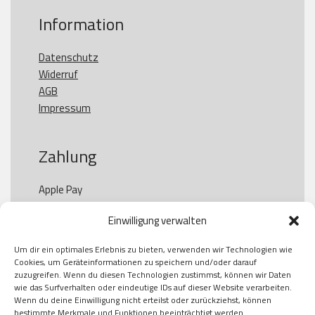
Information
Datenschutz
Widerruf
AGB
Impressum
Zahlung
Apple Pay

Paypal

Einwilligung verwalten
GooglePay

Visa

Um dir ein optimales Erlebnis zu bieten, verwenden wir Technologien wie
Kauf auf Rechung

Cookies, um Geräteinformationen zu speichern und/oder darauf
Klarna

zuzugreifen. Wenn du diesen Technologien zustimmst, können wir Daten
wie das Surfverhalten oder eindeutige IDs auf dieser Website verarbeiten.
American Express

Wenn du deine Einwilligung nicht erteilst oder zurückziehst, können
bestimmte Merkmale und Funktionen beeinträchtigt werden.