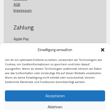
AGB
Impressum
Zahlung
Apple Pay

Paypal

Einwilligung verwalten
GooglePay

Visa

Um dir ein optimales Erlebnis zu bieten, verwenden wir Technologien wie
Kauf auf Rechung

Cookies, um Geräteinformationen zu speichern und/oder darauf
Klarna

zuzugreifen. Wenn du diesen Technologien zustimmst, können wir Daten
wie das Surfverhalten oder eindeutige IDs auf dieser Website verarbeiten.
American Express

Wenn du deine Einwilligung nicht erteilst oder zurückziehst, können
bestimmte Merkmale und Funktionen beeinträchtigt werden.
Versand
Akzeptieren
Ablehnen
DHL
