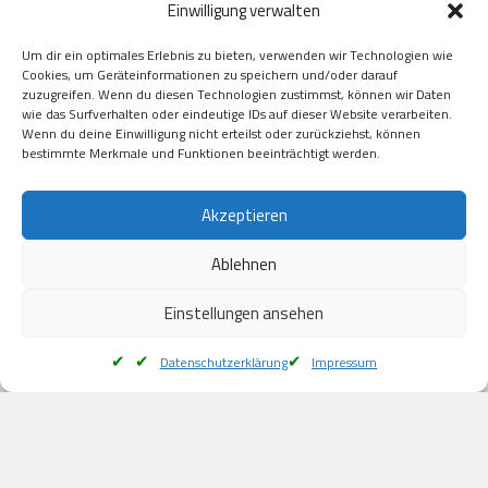
Einwilligung verwalten
GooglePay

Visa

Um dir ein optimales Erlebnis zu bieten, verwenden wir Technologien wie
Kauf auf Rechung

Cookies, um Geräteinformationen zu speichern und/oder darauf
Klarna

zuzugreifen. Wenn du diesen Technologien zustimmst, können wir Daten
wie das Surfverhalten oder eindeutige IDs auf dieser Website verarbeiten.
American Express

Wenn du deine Einwilligung nicht erteilst oder zurückziehst, können
bestimmte Merkmale und Funktionen beeinträchtigt werden.
Versand
Akzeptieren
Ablehnen
DHL

Klimaneutral
Einstellungen ansehen
Datenschutzerklärung
Impressum