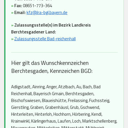
»
Fax:
08651-773-364
»
Email:
kfz@lra-bgl.bayern.de
»
Zulassungsstelle(n) im Bezirk Landkreis
Berchtesgadener Land:
»
Zulassungsstelle Bad-reichenhall
Hier gilt das Wunschkennzeichen
Berchtesgaden, Kennzeichen BGD:
Adligstadt, Ainring, Anger, Atzlbach, Au, Bach, Bad
Reichenhall, Bayerisch Gmain, Berchtesgaden,
Bischofswiesen, Blaueishütte, Freilassing, Fuchssteig,
Gierstling, Graben, Grabenhäusl, Grub, Gschwend,
Hinterleiten, Hinterloh, Hochhorn, Hörbering, Kendl,
Krainwinkl, Kärlingerhaus, Laufen, Loch, Marktschellenberg,
Mauerreuten, Mitterleiten, Mitterstatt, Mühlpoint,