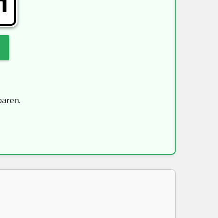
H
paren.