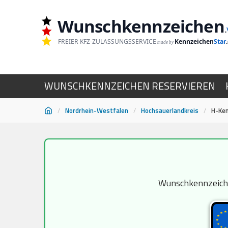
Wunschkennzeichen
.
FREIER KFZ-ZULASSUNGSSERVICE
Kennzeichen
Star
made by
WUNSCHKENNZEICHEN RESERVIEREN
/
Nordrhein-Westfalen
/
Hochsauerlandkreis
/
H-Ken
Zum
Inhalt
springen
Wunschkennzeichen