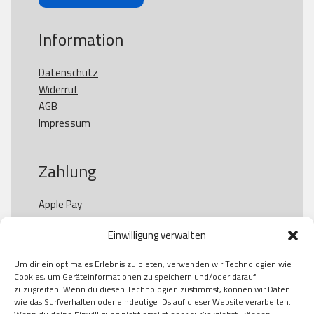
Information
Datenschutz
Widerruf
AGB
Impressum
Zahlung
Apple Pay

Paypal

Einwilligung verwalten
GooglePay

Visa

Um dir ein optimales Erlebnis zu bieten, verwenden wir Technologien wie
Kauf auf Rechung

Cookies, um Geräteinformationen zu speichern und/oder darauf
Klarna

zuzugreifen. Wenn du diesen Technologien zustimmst, können wir Daten
wie das Surfverhalten oder eindeutige IDs auf dieser Website verarbeiten.
American Express
