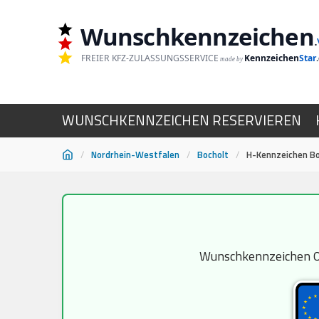
Wunschkennzeichen
.
FREIER KFZ-ZULASSUNGSSERVICE
Kennzeichen
Star
made by
WUNSCHKENNZEICHEN RESERVIEREN
/
Nordrhein-Westfalen
/
Bocholt
/
H-Kennzeichen Bo
Zum
Inhalt
springen
Wunschkennzeichen Old