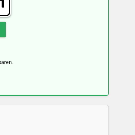
H
paren.