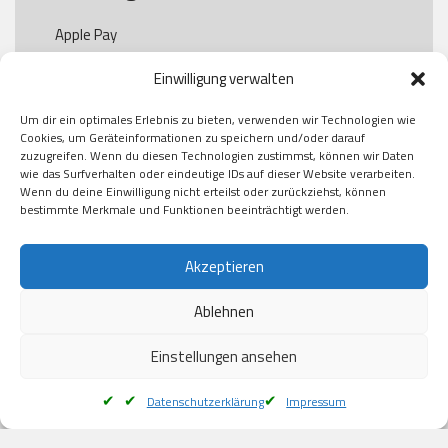
Apple Pay

Paypal

Einwilligung verwalten
GooglePay

Visa

Um dir ein optimales Erlebnis zu bieten, verwenden wir Technologien wie
Kauf auf Rechung

Cookies, um Geräteinformationen zu speichern und/oder darauf
Klarna

zuzugreifen. Wenn du diesen Technologien zustimmst, können wir Daten
wie das Surfverhalten oder eindeutige IDs auf dieser Website verarbeiten.
American Express

Wenn du deine Einwilligung nicht erteilst oder zurückziehst, können
bestimmte Merkmale und Funktionen beeinträchtigt werden.
Versand
Akzeptieren
Ablehnen
DHL

Klimaneutral
Einstellungen ansehen
Datenschutzerklärung
Impressum