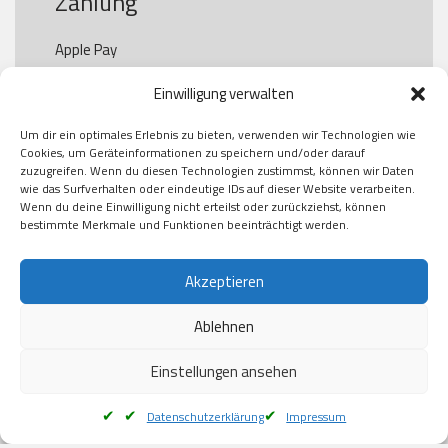
Zahlung
Apple Pay

Paypal

Einwilligung verwalten
GooglePay

Visa

Um dir ein optimales Erlebnis zu bieten, verwenden wir Technologien wie
Kauf auf Rechung

Cookies, um Geräteinformationen zu speichern und/oder darauf
Klarna

zuzugreifen. Wenn du diesen Technologien zustimmst, können wir Daten
wie das Surfverhalten oder eindeutige IDs auf dieser Website verarbeiten.
American Express

Wenn du deine Einwilligung nicht erteilst oder zurückziehst, können
bestimmte Merkmale und Funktionen beeinträchtigt werden.
Versand
Akzeptieren
Ablehnen
DHL

Klimaneutral
Einstellungen ansehen
Datenschutzerklärung
Impressum