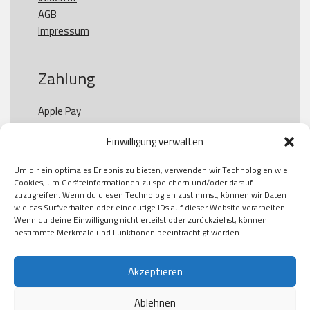
AGB
Impressum
Zahlung
Apple Pay

Paypal

Einwilligung verwalten
GooglePay

Visa

Um dir ein optimales Erlebnis zu bieten, verwenden wir Technologien wie
Kauf auf Rechung

Cookies, um Geräteinformationen zu speichern und/oder darauf
Klarna

zuzugreifen. Wenn du diesen Technologien zustimmst, können wir Daten
wie das Surfverhalten oder eindeutige IDs auf dieser Website verarbeiten.
American Express

Wenn du deine Einwilligung nicht erteilst oder zurückziehst, können
bestimmte Merkmale und Funktionen beeinträchtigt werden.
Versand
Akzeptieren
Ablehnen
DHL
