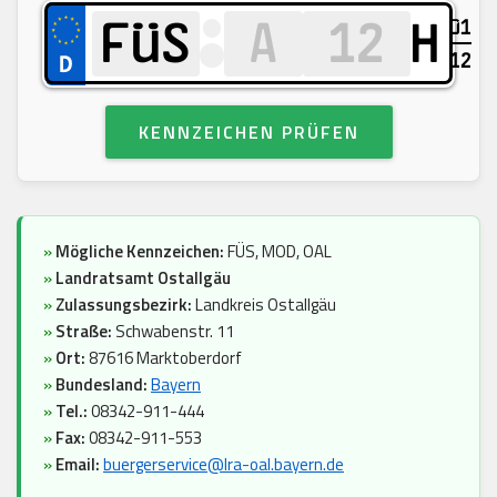
01
H
12
KENNZEICHEN PRÜFEN
»
Mögliche Kennzeichen:
FÜS, MOD, OAL
»
Landratsamt Ostallgäu
»
Zulassungsbezirk:
Landkreis Ostallgäu
»
Straße:
Schwabenstr. 11
»
Ort:
87616 Marktoberdorf
»
Bundesland:
Bayern
»
Tel.:
08342-911-444
»
Fax:
08342-911-553
»
Email:
buergerservice@lra-oal.bayern.de