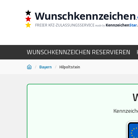
Wunschkennzeichen
.
FREIER KFZ-ZULASSUNGSSERVICE
Kennzeichen
Star
made by
WUNSCHKENNZEICHEN RESERVIEREN
/
Bayern
/
Hilpoltstein
Zum
W
Inhalt
springen
Kennzeiche