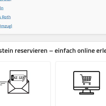
ln
s Roth
 Umzug)
ein reservieren – einfach online erl