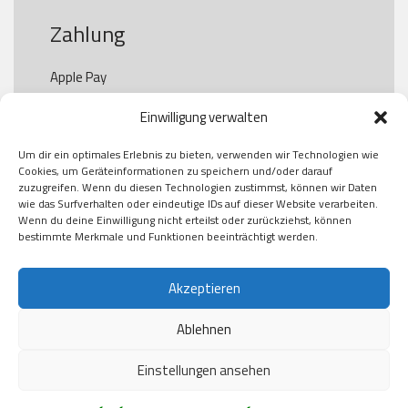
Zahlung
Apple Pay

Paypal

Einwilligung verwalten
GooglePay

Visa

Um dir ein optimales Erlebnis zu bieten, verwenden wir Technologien wie
Kauf auf Rechung

Cookies, um Geräteinformationen zu speichern und/oder darauf
Klarna

zuzugreifen. Wenn du diesen Technologien zustimmst, können wir Daten
wie das Surfverhalten oder eindeutige IDs auf dieser Website verarbeiten.
American Express

Wenn du deine Einwilligung nicht erteilst oder zurückziehst, können
bestimmte Merkmale und Funktionen beeinträchtigt werden.
Versand
Akzeptieren
Ablehnen
DHL

Klimaneutral
Einstellungen ansehen