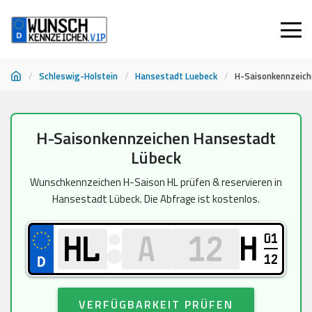
/
Schleswig-Holstein
/
Hansestadt Luebeck
/
H-Saisonkennzeich
Zum
H-Saisonkennzeichen Hansestadt
Inhalt
Lübeck
springen
Wunschkennzeichen H-Saison HL prüfen & reservieren in
Hansestadt Lübeck. Die Abfrage ist kostenlos.
01
H
12
VERFÜGBARKEIT PRÜFEN