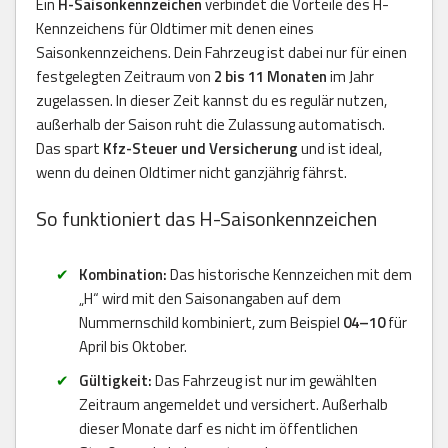
Ein
H-Saisonkennzeichen
verbindet die Vorteile des H-
Kennzeichens für Oldtimer mit denen eines
Saisonkennzeichens. Dein Fahrzeug ist dabei nur für einen
festgelegten Zeitraum von
2 bis 11 Monaten
im Jahr
zugelassen. In dieser Zeit kannst du es regulär nutzen,
außerhalb der Saison ruht die Zulassung automatisch.
Das spart
Kfz-Steuer und Versicherung
und ist ideal,
wenn du deinen Oldtimer nicht ganzjährig fährst.
So funktioniert das H-Saisonkennzeichen
Kombination:
Das historische Kennzeichen mit dem
„H“ wird mit den Saisonangaben auf dem
Nummernschild kombiniert, zum Beispiel
04–10
für
April bis Oktober.
Gültigkeit:
Das Fahrzeug ist nur im gewählten
Zeitraum angemeldet und versichert. Außerhalb
dieser Monate darf es nicht im öffentlichen