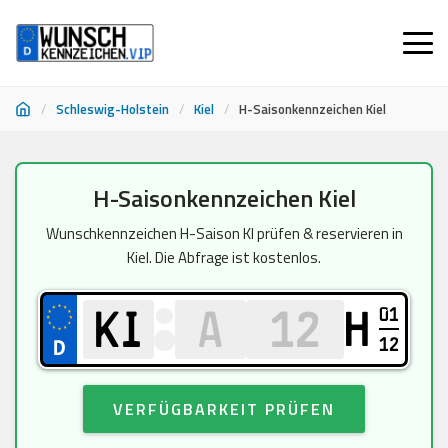
/
Schleswig-Holstein
/
Kiel
/
H-Saisonkennzeichen Kiel
Zum
H-Saisonkennzeichen Kiel
Inhalt
springen
Wunschkennzeichen H-Saison KI prüfen & reservieren in
Kiel. Die Abfrage ist kostenlos.
01
H
12
VERFÜGBARKEIT PRÜFEN