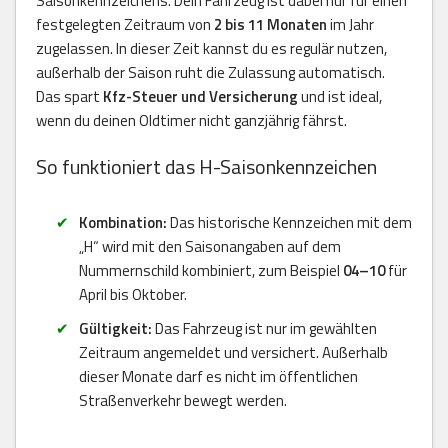
Saisonkennzeichens. Dein Fahrzeug ist dabei nur für einen
festgelegten Zeitraum von
2 bis 11 Monaten
im Jahr
zugelassen. In dieser Zeit kannst du es regulär nutzen,
außerhalb der Saison ruht die Zulassung automatisch.
Das spart
Kfz-Steuer und Versicherung
und ist ideal,
wenn du deinen Oldtimer nicht ganzjährig fährst.
So funktioniert das H-Saisonkennzeichen
Kombination:
Das historische Kennzeichen mit dem
„H“ wird mit den Saisonangaben auf dem
Nummernschild kombiniert, zum Beispiel
04–10
für
April bis Oktober.
Gültigkeit:
Das Fahrzeug ist nur im gewählten
Zeitraum angemeldet und versichert. Außerhalb
dieser Monate darf es nicht im öffentlichen
Straßenverkehr bewegt werden.