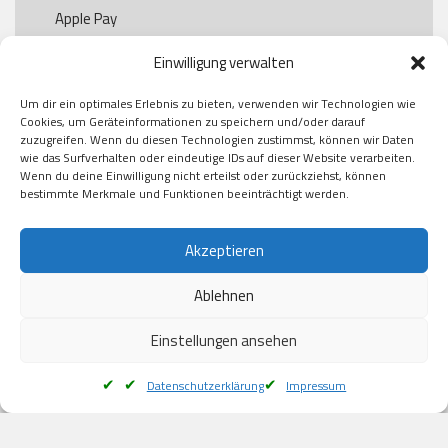
Apple Pay

Paypal

Einwilligung verwalten
GooglePay

Visa

Um dir ein optimales Erlebnis zu bieten, verwenden wir Technologien wie
Kauf auf Rechung

Cookies, um Geräteinformationen zu speichern und/oder darauf
Klarna

zuzugreifen. Wenn du diesen Technologien zustimmst, können wir Daten
wie das Surfverhalten oder eindeutige IDs auf dieser Website verarbeiten.
American Express

Wenn du deine Einwilligung nicht erteilst oder zurückziehst, können
bestimmte Merkmale und Funktionen beeinträchtigt werden.
Versand
Akzeptieren
Ablehnen
DHL

Klimaneutral
Einstellungen ansehen
Datenschutzerklärung
Impressum