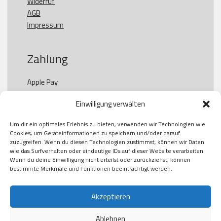
Widerruf
AGB
Impressum
Zahlung
Apple Pay

Paypal

Einwilligung verwalten
GooglePay

Visa

Um dir ein optimales Erlebnis zu bieten, verwenden wir Technologien wie
Kauf auf Rechung

Cookies, um Geräteinformationen zu speichern und/oder darauf
Klarna

zuzugreifen. Wenn du diesen Technologien zustimmst, können wir Daten
wie das Surfverhalten oder eindeutige IDs auf dieser Website verarbeiten.
American Express

Wenn du deine Einwilligung nicht erteilst oder zurückziehst, können
bestimmte Merkmale und Funktionen beeinträchtigt werden.
Versand
Akzeptieren
Ablehnen