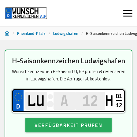
/
Rheinland-Pfalz
/
Ludwigshafen
/
H-Saisonkennzeichen Ludwi
Zum
H-Saisonkennzeichen Ludwigshafen
Inhalt
springen
Wunschkennzeichen H-Saison LU, RP prüfen & reservieren
in Ludwigshafen. Die Abfrage ist kostenlos.
01
H
12
VERFÜGBARKEIT PRÜFEN