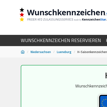
Wunschkennzeichen
.
FREIER KFZ-ZULASSUNGSSERVICE
Kennzeichen
Star
made by
WUNSCHKENNZEICHEN RESERVIEREN
/
Niedersachsen
/
Lueneburg
/
H-Saisonkennzeichen
Zum
Inhalt
springen
Wunschkennzeiche