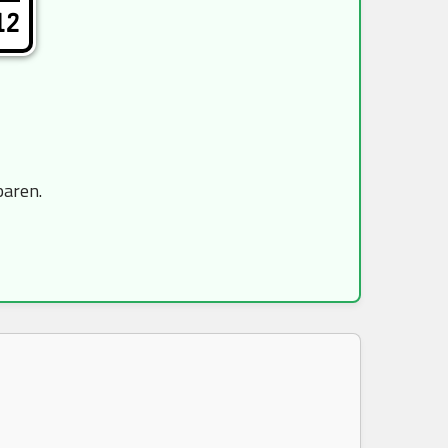
12
paren.