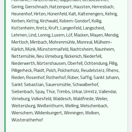
Gering, Gierschnach, Hatzenport, Hausten, Herresbach,
Heunenhof, Hirten, Hünenfeld, Kalt, Kaltenengers, Kehrig,
Kerben, Kettig, Kirchwald, Kobern-Gondorf, Kollig,
Kottenheim, Kretz, Kruft, Langenfeld, Langscheid,
Lehmen, Lind, Lonnig, Luxem, Löf, Macken, Mayen, Mendig,
Mertloch, Mimbach, Mohrenmühle, Monreal, Mülheim-
Kärlich, Münk, Münstermaifeld, Nachtsheim, Naunheim,
Nettemühle, Neu Virneburg, Nickenich, Niederfell,
Niederwerth, Nörtershausen, Oberfell, Ochtendung, Pillig,
Pilligerheck, Plaidt, Polch, Polcherholz, Reudelsterz, Rhens,
Rieden, Rosenhof, Rotherhof, Rüber, Saffig, Sankt Johann,
Sankt Sebastian, Sauersmühle, Schwalberhof,
Siebenbach, Spay, Thür, Trimbs, Urbar, Urmitz, Vallendar,
Virneburg, Volkesfeld, Waldesch, Waldfriede, Weiler,
Weitersburg, Weißenthurm, Welling, Welschenbach,
Wierschem, Wildenbungert, Winningen, Wolken,
Wüsteratherhof