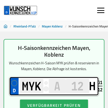
/
Rheinland-Pfalz
/
Mayen Koblenz
/
H-Saisonkennzeichen Mayen
Zum
H-Saisonkennzeichen Mayen,
Inhalt
Koblenz
springen
Wunschkennzeichen H-Saison MYK prüfen & reservieren in
Mayen, Koblenz. Die Abfrage ist kostenlos.
01
H
12
VERFÜGBARKEIT PRÜFEN