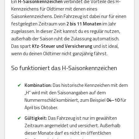
Ein
H-Saisonkennzeichen
verbindet die Vorteile des H-
Kennzeichens für Oldtimer mit denen eines
Saisonkennzeichens. Dein Fahrzeug ist dabei nur für einen
festgelegten Zeitraum von
2 bis 11 Monaten
im Jahr
zugelassen. In dieser Zeit kannst du es regulär nutzen,
außerhalb der Saison ruht die Zulassung automatisch.
Das spart
Kfz-Steuer und Versicherung
und ist ideal,
wenn du deinen Oldtimer nicht ganzjährig fährst.
So funktioniert das H-Saisonkennzeichen
Kombination:
Das historische Kennzeichen mit dem
„H“ wird mit den Saisonangaben auf dem
Nummernschild kombiniert, zum Beispiel
04–10
für
April bis Oktober.
Gültigkeit:
Das Fahrzeug ist nur im gewählten
Zeitraum angemeldet und versichert. Außerhalb
dieser Monate darf es nicht im öffentlichen