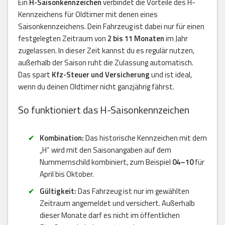
Ein
H-Saisonkennzeichen
verbindet die Vorteile des H-
Kennzeichens für Oldtimer mit denen eines
Saisonkennzeichens. Dein Fahrzeug ist dabei nur für einen
festgelegten Zeitraum von
2 bis 11 Monaten
im Jahr
zugelassen. In dieser Zeit kannst du es regulär nutzen,
außerhalb der Saison ruht die Zulassung automatisch.
Das spart
Kfz-Steuer und Versicherung
und ist ideal,
wenn du deinen Oldtimer nicht ganzjährig fährst.
So funktioniert das H-Saisonkennzeichen
Kombination:
Das historische Kennzeichen mit dem
„H“ wird mit den Saisonangaben auf dem
Nummernschild kombiniert, zum Beispiel
04–10
für
April bis Oktober.
Gültigkeit:
Das Fahrzeug ist nur im gewählten
Zeitraum angemeldet und versichert. Außerhalb
dieser Monate darf es nicht im öffentlichen