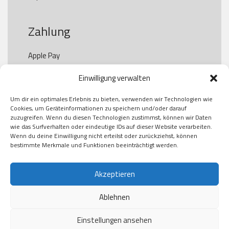
Zahlung
Apple Pay

Paypal

Einwilligung verwalten
GooglePay

Visa

Um dir ein optimales Erlebnis zu bieten, verwenden wir Technologien wie
Kauf auf Rechung

Cookies, um Geräteinformationen zu speichern und/oder darauf
Klarna

zuzugreifen. Wenn du diesen Technologien zustimmst, können wir Daten
wie das Surfverhalten oder eindeutige IDs auf dieser Website verarbeiten.
American Express

Wenn du deine Einwilligung nicht erteilst oder zurückziehst, können
bestimmte Merkmale und Funktionen beeinträchtigt werden.
Versand
Akzeptieren
Ablehnen
DHL

Klimaneutral
Einstellungen ansehen