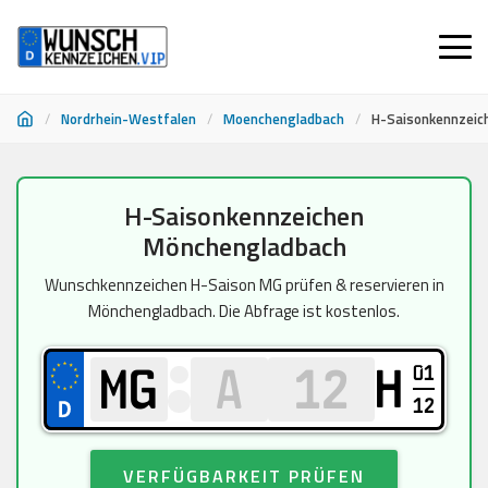
/
Nordrhein-Westfalen
/
Moenchengladbach
/
H-Saisonkennzeic
Zum
H-Saisonkennzeichen
Inhalt
Mönchengladbach
springen
Wunschkennzeichen H-Saison MG prüfen & reservieren in
Mönchengladbach. Die Abfrage ist kostenlos.
01
H
12
VERFÜGBARKEIT PRÜFEN