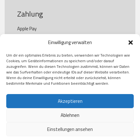
Zahlung
Apple Pay

Paypal

Einwilligung verwalten
GooglePay

Visa

Um dir ein optimales Erlebnis zu bieten, verwenden wir Technologien wie
Kauf auf Rechung

Cookies, um Geräteinformationen zu speichern und/oder darauf
Klarna

zuzugreifen. Wenn du diesen Technologien zustimmst, können wir Daten
wie das Surfverhalten oder eindeutige IDs auf dieser Website verarbeiten.
American Express

Wenn du deine Einwilligung nicht erteilst oder zurückziehst, können
bestimmte Merkmale und Funktionen beeinträchtigt werden.
Versand
Akzeptieren
Ablehnen
DHL

Klimaneutral
Einstellungen ansehen