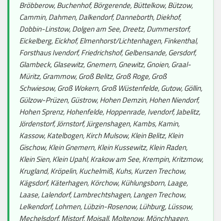
Bröbberow, Buchenhof, Börgerende, Büttelkow, Bützow,
Cammin, Dahmen, Dalkendorf, Danneborth, Diekhof,
Dobbin-Linstow, Dolgen am See, Dreetz, Dummerstorf,
Eickelberg, Eickhof, Elmenhorst/Lichtenhagen, Finkenthal,
Forsthaus Ivendorf, Friedrichshof, Gelbensande, Gersdorf,
Glambeck, Glasewitz, Gnemern, Gnewitz, Gnoien, Graal-
Müritz, Grammow, Groß Belitz, Groß Roge, Groß
Schwiesow, Groß Wokern, Groß Wüstenfelde, Gutow, Göllin,
Gülzow-Prüzen, Güstrow, Hohen Demzin, Hohen Niendorf,
Hohen Sprenz, Hohenfelde, Hoppenrade, Ivendorf, Jabelitz,
Jördenstorf, Jörnstorf, Jürgenshagen, Kambs, Kamin,
Kassow, Katelbogen, Kirch Mulsow, Klein Belitz, Klein
Gischow, Klein Gnemern, Klein Kussewitz, Klein Raden,
Klein Sien, Klein Upahl, Krakow am See, Krempin, Kritzmow,
Krugland, Kröpelin, Kuchelmiß, Kuhs, Kurzen Trechow,
Kägsdorf, Käterhagen, Körchow, Kühlungsborn, Laage,
Laase, Lalendorf, Lambrechtshagen, Langen Trechow,
Lelkendorf, Lohmen, Lübzin-Rosenow, Lühburg, Lüssow,
Mechelsdorf, Mistorf, Moisall, Moltenow, Mönchhagen,