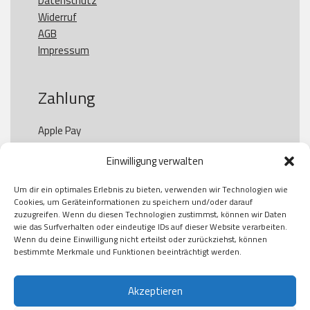
Datenschutz
Widerruf
AGB
Impressum
Zahlung
Apple Pay

Paypal

Einwilligung verwalten
GooglePay

Visa

Um dir ein optimales Erlebnis zu bieten, verwenden wir Technologien wie
Kauf auf Rechung

Cookies, um Geräteinformationen zu speichern und/oder darauf
Klarna

zuzugreifen. Wenn du diesen Technologien zustimmst, können wir Daten
wie das Surfverhalten oder eindeutige IDs auf dieser Website verarbeiten.
American Express

Wenn du deine Einwilligung nicht erteilst oder zurückziehst, können
bestimmte Merkmale und Funktionen beeinträchtigt werden.
Versand
Akzeptieren