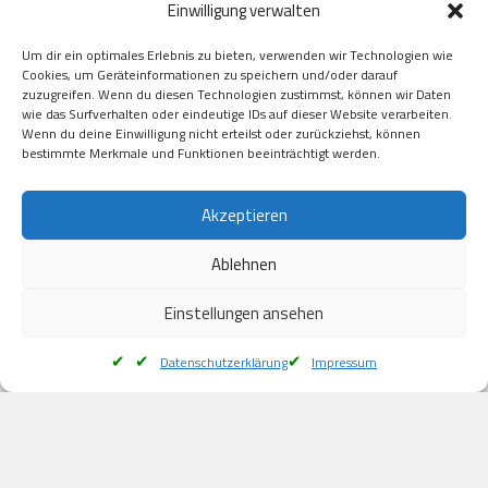
Einwilligung verwalten
GooglePay

Visa

Um dir ein optimales Erlebnis zu bieten, verwenden wir Technologien wie
Kauf auf Rechung

Cookies, um Geräteinformationen zu speichern und/oder darauf
Klarna

zuzugreifen. Wenn du diesen Technologien zustimmst, können wir Daten
wie das Surfverhalten oder eindeutige IDs auf dieser Website verarbeiten.
American Express

Wenn du deine Einwilligung nicht erteilst oder zurückziehst, können
bestimmte Merkmale und Funktionen beeinträchtigt werden.
Versand
Akzeptieren
Ablehnen
DHL

Klimaneutral
Einstellungen ansehen
Datenschutzerklärung
Impressum