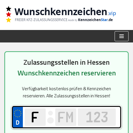
Wunschkennzeichen
.
vip
Zum
FREIER KFZ-ZULASSUNGSSERVICE
Kennzeichen
Star
.de
made by
Inhalt
springen
Zulassungsstellen in Hessen
Wunschkennzeichen reservieren
Verfügbarkeit kostenlos prüfen & Kennzeichen
reservieren. Alle Zulassungsstellen in Hessen!