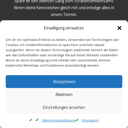
Spare dir den zweiten Gang zum Straßenverkehrsamt.
Nimm deine Kennzeichen gleich mit und erledige alles in
einem Termin.
Einwilligung verwalten
Um dir ein optimales Erlebnis zu bieten, verwenden wir Technologien wie
Cookies, um Geräteinformationen zu speichern und/oder darauf
zuzugreifen. Wenn du diesen Technologien zustimmst, können wir Daten
wie das Surfverhalten oder eindeutige IDs auf dieser Website verarbeiten.
Wenn du deine Einwilligung nicht erteilst oder zurückziehst, können
bestimmte Merkmale und Funktionen beeinträchtigt werden.
Frei Haus geliefert
Akzeptieren
Unsere KFZ-Schilder fertigen wir nach höchsten
Standards. Und die Lieferung erfolgt frei Haus direkt zu dir
Ablehnen
nach Hessen.
Einstellungen ansehen
Datenschutzerklärung
Impressum