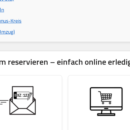
ln
unus-Kreis
 Umzug)
reservieren – einfach online erledi