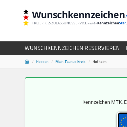
Wunschkennzeichen
.
FREIER KFZ-ZULASSUNGSSERVICE
Kennzeichen
Star
made by
WUNSCHKENNZEICHEN RESERVIEREN
/
Hessen
/
Main Taunus Kreis
/
Hofheim
Zum
Inhalt
springen
Kennzeichen MTK, EB