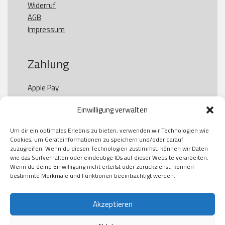
Widerruf
AGB
Impressum
Zahlung
Apple Pay

Paypal

Einwilligung verwalten
GooglePay

Visa

Um dir ein optimales Erlebnis zu bieten, verwenden wir Technologien wie
Kauf auf Rechung

Cookies, um Geräteinformationen zu speichern und/oder darauf
Klarna

zuzugreifen. Wenn du diesen Technologien zustimmst, können wir Daten
wie das Surfverhalten oder eindeutige IDs auf dieser Website verarbeiten.
American Express

Wenn du deine Einwilligung nicht erteilst oder zurückziehst, können
bestimmte Merkmale und Funktionen beeinträchtigt werden.
Versand
Akzeptieren