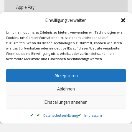
Apple Pay

Paypal

Einwilligung verwalten
GooglePay

Visa

Um dir ein optimales Erlebnis zu bieten, verwenden wir Technologien wie
Kauf auf Rechung

Cookies, um Geräteinformationen zu speichern und/oder darauf
Klarna

zuzugreifen. Wenn du diesen Technologien zustimmst, können wir Daten
wie das Surfverhalten oder eindeutige IDs auf dieser Website verarbeiten.
American Express

Wenn du deine Einwilligung nicht erteilst oder zurückziehst, können
bestimmte Merkmale und Funktionen beeinträchtigt werden.
Versand
Akzeptieren
Ablehnen
DHL

Klimaneutral
Einstellungen ansehen
Datenschutzerklärung
Impressum