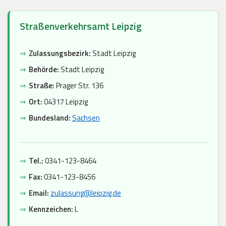
Straßenverkehrsamt Leipzig
⇒
Zulassungsbezirk:
Stadt Leipzig
⇒
Behörde:
Stadt Leipzig
⇒
Straße:
Prager Str. 136
⇒
Ort:
04317 Leipzig
⇒
Bundesland:
Sachsen
⇒
Tel.:
0341-123-8464
⇒
Fax:
0341-123-8456
⇒
Email:
zulassung@leipzig.de
⇒
Kennzeichen:
L