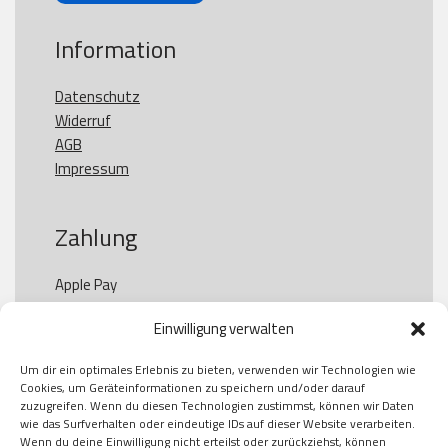
Information
Datenschutz
Widerruf
AGB
Impressum
Zahlung
Apple Pay

Paypal

Einwilligung verwalten
GooglePay

Visa

Um dir ein optimales Erlebnis zu bieten, verwenden wir Technologien wie
Kauf auf Rechung

Cookies, um Geräteinformationen zu speichern und/oder darauf
Klarna

zuzugreifen. Wenn du diesen Technologien zustimmst, können wir Daten
wie das Surfverhalten oder eindeutige IDs auf dieser Website verarbeiten.
American Express

Wenn du deine Einwilligung nicht erteilst oder zurückziehst, können