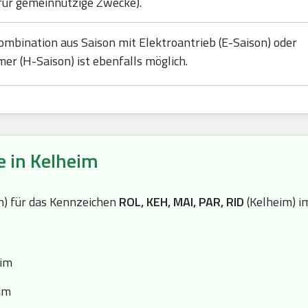
für gemeinnützige Zwecke).
ombination aus Saison mit Elektroantrieb (E-Saison) oder
mer (H-Saison) ist ebenfalls möglich.
e in Kelheim
(n) für das Kennzeichen
ROL, KEH, MAI, PAR, RID
(Kelheim) i
eim
im