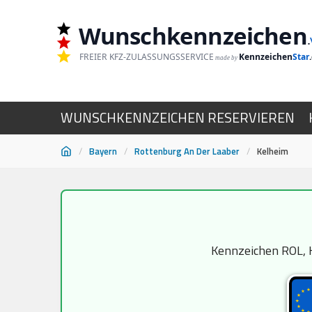
Wunschkennzeichen
.
FREIER KFZ-ZULASSUNGSSERVICE
Kennzeichen
Star
made by
WUNSCHKENNZEICHEN RESERVIEREN
/
Bayern
/
Rottenburg An Der Laaber
/
Kelheim
Zum
Inhalt
springen
Kennzeichen ROL, K